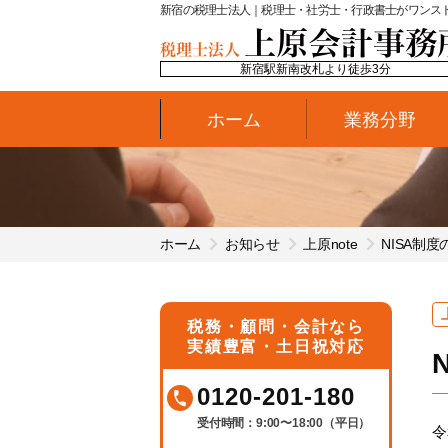
新宿の税理士法人｜税理士・社労士・行政書士がワンス
新宿駅新南改札より徒歩3分
ホーム
業務分野
ホーム
お知らせ
上原note
NISA制
税務・顧問・会計なら
実績豊富・土日祝対応
0120-201-180
受付時間：9:00〜18:00（平日）
令