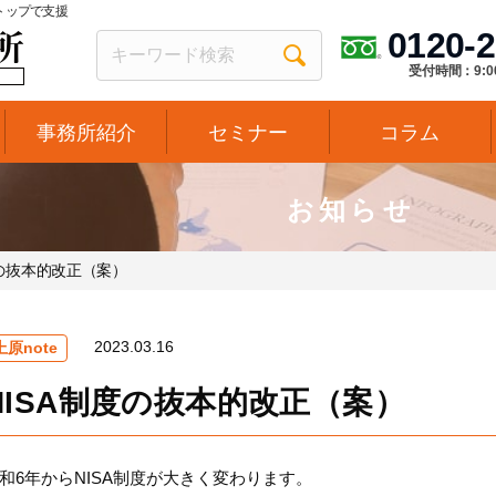
トップで支援
0120-2
受付時間：9:0
事務所紹介
セミナー
コラム
お知らせ
度の抜本的改正（案）
2023.03.16
上原note
NISA制度の抜本的改正（案）
和6年からNISA制度が大きく変わります。