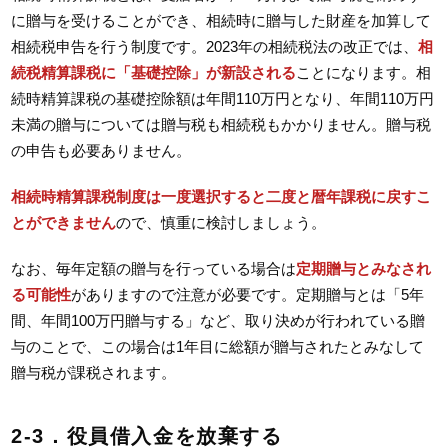
に贈与を受けることができ、相続時に贈与した財産を加算して
相続税申告を行う制度です。2023年の相続税法の改正では、
相
続税精算課税に「基礎控除」が新設される
ことになります。相
続時精算課税の基礎控除額は年間110万円となり、年間110万円
未満の贈与については贈与税も相続税もかかりません。贈与税
の申告も必要ありません。
相続時精算課税制度は一度選択すると二度と暦年課税に戻すこ
とができません
ので、慎重に検討しましょう。
なお、毎年定額の贈与を行っている場合は
定期贈与とみなされ
る可能性
がありますので注意が必要です。定期贈与とは「5年
間、年間100万円贈与する」など、取り決めが行われている贈
与のことで、この場合は1年目に総額が贈与されたとみなして
贈与税が課税されます。
2-3．役員借入金を放棄する