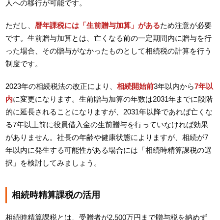
人への移行が可能です。
ただし、
暦年課税には「生前贈与加算」がある
ため注意が必要
です。生前贈与加算とは、亡くなる前の一定期間内に贈与を行
った場合、その贈与がなかったものとして相続税の計算を行う
制度です。
2023年の相続税法の改正により、
相続開始前
3年以内から
7年以
内
に変更になります。生前贈与加算の年数は2031年までに段階
的に延長されることになりますが、2031年以降であれば亡くな
る7年以上前に役員借入金の生前贈与を行っていなければ効果
がありません。社長の年齢や健康状態によりますが、相続が7
年以内に発生する可能性がある場合には「相続時精算課税の選
択」を検討してみましょう。
相続時精算課税の活用
相続時精算課税とは、受贈者が2,500万円まで贈与税を納めず