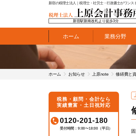
新宿の税理士法人｜税理士・社労士・行政書士がワンス
新宿駅新南改札より徒歩3分
ホーム
業務分野
ホーム
お知らせ
上原note
修繕費と
税務・顧問・会計なら
実績豊富・土日祝対応
0120-201-180
受付時間：9:00〜18:00（平日）
固