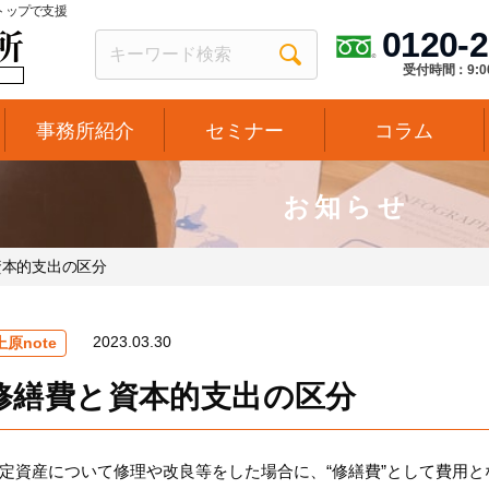
トップで支援
0120-2
受付時間：9:0
事務所紹介
セミナー
コラム
お知らせ
資本的支出の区分
2023.03.30
上原note
修繕費と資本的支出の区分
定資産について修理や改良等をした場合に、“修繕費”として費用と