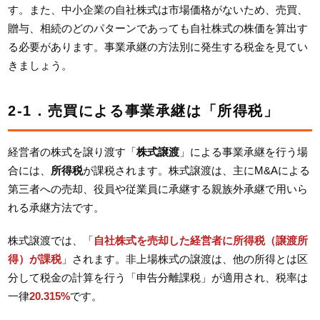
す。また、中小企業の自社株式は市場価格がないため、売買、
贈与、相続のどのパターンであっても自社株式の株価を算出す
る必要があります。事業承継の方法別に発生する税金を見てい
きましょう。
2-1．売買による事業承継は「所得税」
経営者の株式を譲り渡す「
株式譲渡
」による事業承継を行う場
合には、
所得税
が課税されます。株式譲渡は、主にM&Aによる
第三者への売却、役員や従業員に承継する親族外承継で用いら
れる承継方法です。
株式譲渡では、「
自社株式を売却した経営者に所得税（譲渡所
得）が課税
」されます。非上場株式の譲渡は、他の所得とは区
分して税金の計算を行う「申告分離課税」が適用され、税率は
一律
20.315%
です。