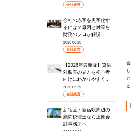
会社経営
会社の赤字を黒字化す
るには？原因と対策を
財務のプロが解説
2026.06.26
会社経営
会
【2026年最新版】貸借
し
対照表の見方を初心者
と
向けにわかりやすく…
と
2026.05.29
会社経営
新宿区・新宿駅周辺の
顧問税理士なら上原会
計事務所へ