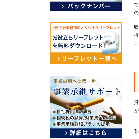
で
の
収
持
こ
貸
が