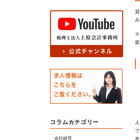
貸
み
※
捉
コラムカテゴリー
人
で
会社経営
血