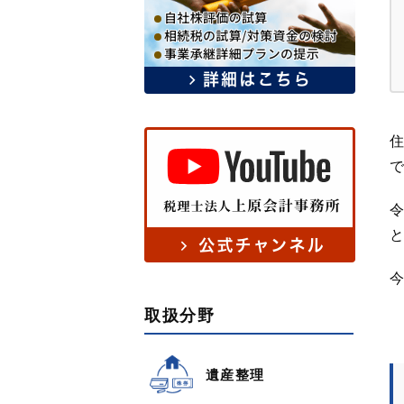
住
で
令
と
今
取扱分野
遺産整理