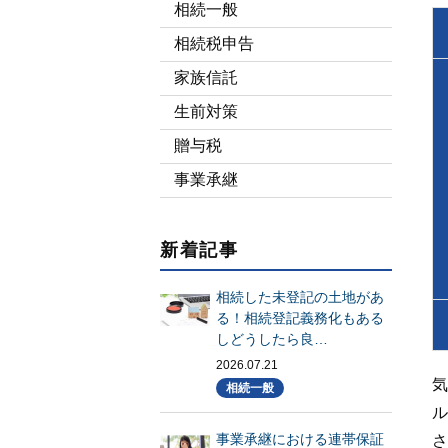
相続一般
相続税申告
家族信託
生前対策
贈与税
事業承継
新着記事
相続した未登記の土地があ
る！相続登記義務化もある
しどうしたら良…
2026.07.21
気
相続一般
ル
事業承継における連帯保証
さ