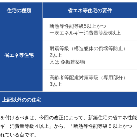
住宅の種類
省エネ等住宅の要件
断熱等性能等級5以上かつ
一次エネルギー消費量等級6以上
耐震等級（構造躯体の倒壊等防止）
省エネ等住宅
2以上
又は 免振建築物
高齢者等配慮対策等級（専用部分）
3以上
上記以外のの住宅
を付けるべきは、今回の改正によって、新築住宅の
省エネ性能
ギー消費量等級４以上」から、「断熱等性能等級５以上かつ一
れている点です。