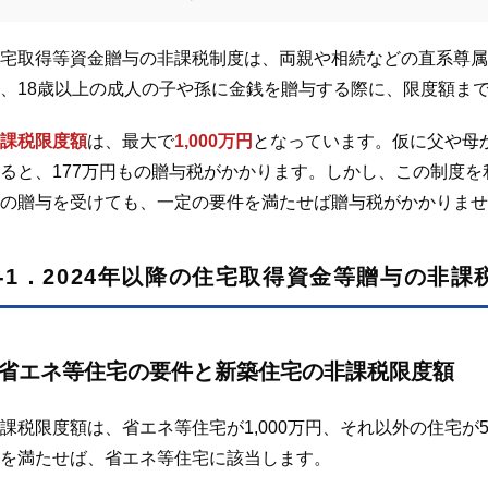
宅取得等資金贈与の非課税制度は、両親や相続などの直系尊属
、18歳以上の成人の子や孫に金銭を贈与する際に、限度額ま
課税限度額
は、最大で
1,000万円
となっています。仮に
父や
母
ると、
177
万円もの贈与税がかかります。しかし、この制度を利
の贈与を受けても、一定の要件を満たせば贈与税がかかりませ
1-1．2024年以降の住宅取得資金等贈与の非課
省エネ等住宅の要件と新築住宅の非課税限度額
課税限度額は、省エネ等住宅が1,000万円、それ以外の住宅が
を満たせば、省エネ等住宅に該当します。