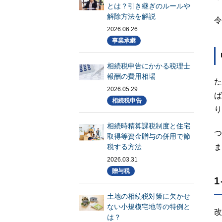
とは？引き継ぎのルールや
解除方法を解説
令
2026.06.26
事業承継
相続税申告にかかる税理士
報酬の費用相場
た
2026.05.29
ば
相続税申告
り
相続時精算課税制度と住宅
つ
取得等資金贈与の併用で節
税する方法
ま
2026.03.31
贈与税
土地の相続税対策に欠かせ
ない小規模宅地等の特例と
改
は？